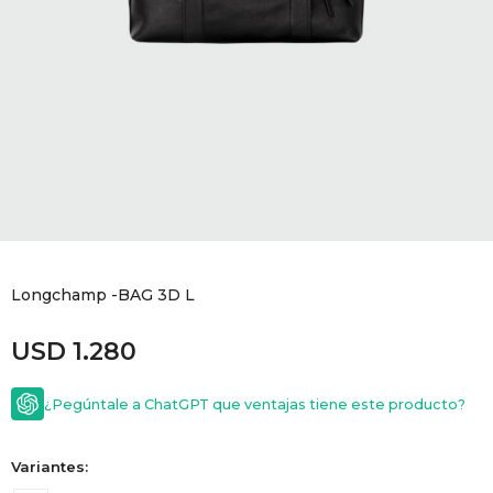
GOLDE
Trajes 
NEW ARRIVALS
Shorts
CANAD
HERN
VALMO
DIESEL
Longchamp -BAG 3D L
USD
1.280
AMI PA
¿Pegúntale a ChatGPT que ventajas tiene este producto?
MILLER
Variantes: