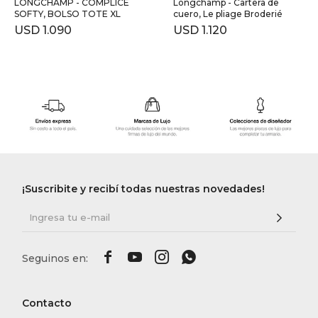
LONGCHAMP - COMPLICE
Longchamp - Cartera de
SOFTY, BOLSO TOTE XL
cuero, Le pliage Broderié
USD
1.090
USD
1.120
¡Suscribite y recibí todas nuestras novedades!




Contacto