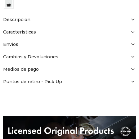
DR. VR
RAG &
Descripción
Características
MAISO
Envíos
THEOR
Cambios y Devoluciones
Medios de pago
BOTTE
Puntos de retiro - Pick Up
BAO B