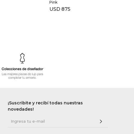
Pink
Star 
USD
875
USD
¡Suscribite y recibí todas nuestras
novedades!