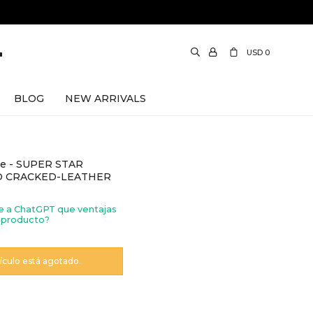
USD
0
BLOG
NEW ARRIVALS
e - SUPER STAR
D CRACKED-LEATHER
e a ChatGPT que ventajas
 producto?
tículo está agotado.