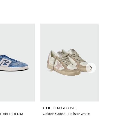
GOLDEN GOOSE
GOL
SNEAKER DENIM
Golden Goose - Ballstar white
Golde