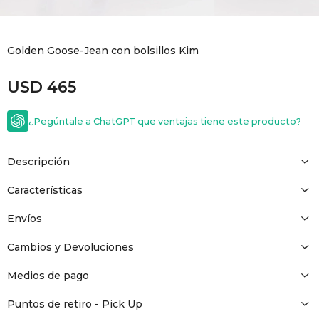
GOLDE
Trajes 
NEW ARRIVALS
Golden Goose-Jean con bolsillos Kim
Shorts
CANAD
USD
465
HERN
¿Pegúntale a ChatGPT que ventajas tiene este producto?
VALMO
Descripción
DIESEL
Características
Envíos
AMI PA
Cambios y Devoluciones
MILLER
Medios de pago
Puntos de retiro - Pick Up