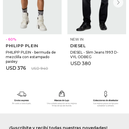
60
NEW IN
PHILIPP PLEIN
DIESEL
PHILIPP PLEIN - bermuda de
DIESEL - Slim Jeans 1993 D-
mezclilla con estampado
VYL ODBEG
paisley
USD
380
USD
376
USD
940
¡Suscribite y recibí todas nuestras novedades!