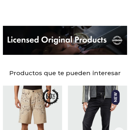
DR. VR
RAG &
MAISO
THEOR
BOTTE
Productos que te pueden interesar
BAO B