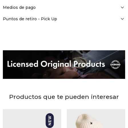
DR. VR
Medios de pago
RAG &
Puntos de retiro - Pick Up
MAISO
THEOR
BOTTE
BAO B
Productos que te pueden interesar