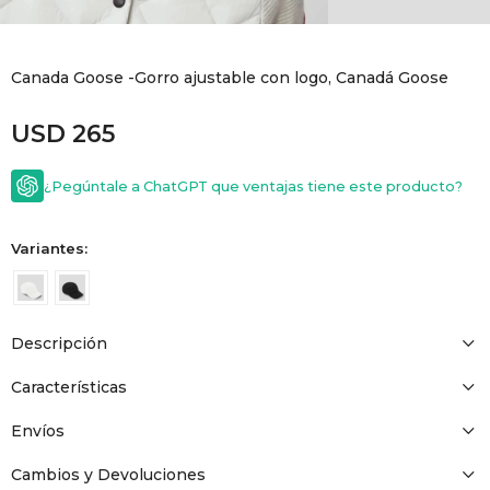
GOLDE
Trajes 
NEW ARRIVALS
Canada Goose -Gorro ajustable con logo, Canadá Goose
Shorts
CANAD
USD
265
HERN
¿Pegúntale a ChatGPT que ventajas tiene este producto?
VALMO
Variantes:
DIESEL
Descripción
AMI PA
Características
MILLER
Envíos
Cambios y Devoluciones