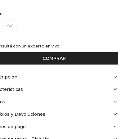
e:
O/S
nsultá con un experto en vivo
COMPRAR
ripción
cterísticas
íos
bios y Devoluciones
ios de pago