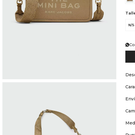
Tall
N/S
Co
Desc
Cara
Env
Cam
Med