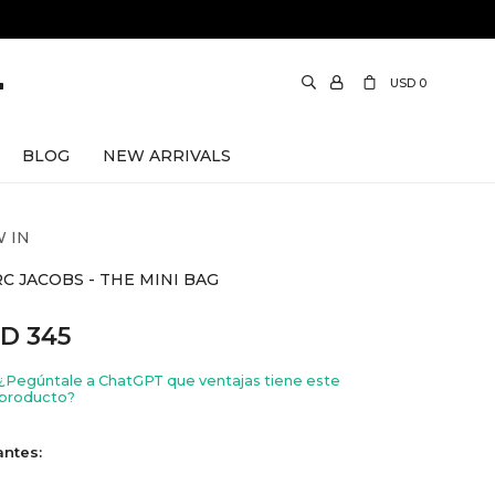
USD
0
BLOG
NEW ARRIVALS
 IN
C JACOBS - THE MINI BAG
SD
345
¿Pegúntale a ChatGPT que ventajas tiene este
producto?
antes: