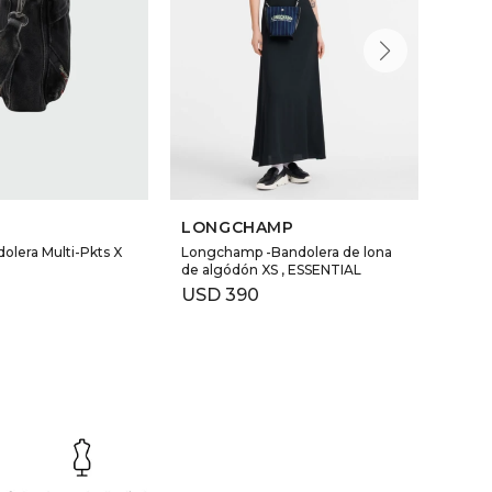
LONGCHAMP
MAR
olera Multi-Pkts X
Longchamp -Bandolera de lona
MARC 
de algódón XS , ESSENTIAL
MINI 
USD
390
USD