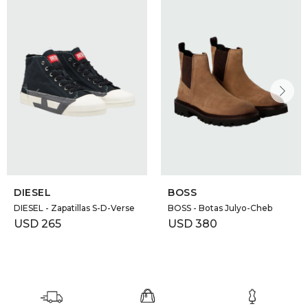
DR. VR
RAG &
MAISO
THEOR
BOTTE
DIESEL
BOSS
BAO B
DIESEL - Zapatillas S-D-Verse
BOSS - Botas Julyo-Cheb
USD
265
USD
380