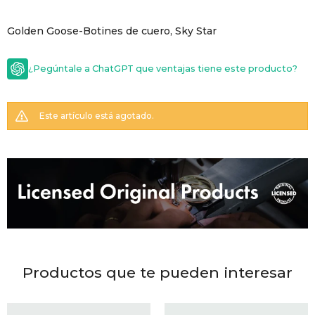
GOLDE
Trajes 
Golden Goose-Botines de cuero, Sky Star
NEW ARRIVALS
Shorts
CANAD
¿Pegúntale a ChatGPT que ventajas tiene este producto?
HERN
Este artículo está agotado.
VALMO
DIESEL
AMI PA
Productos que te pueden interesar
MILLER