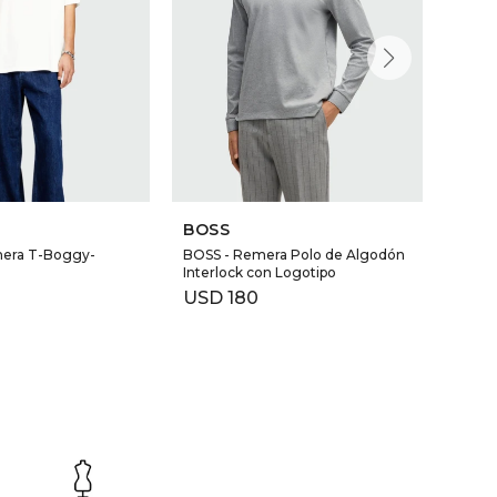
60
BOSS
PHIL
mera T-Boggy-
BOSS - Remera Polo de Algodón
PHILI
Interlock con Logotipo
dorada
USD
180
USD