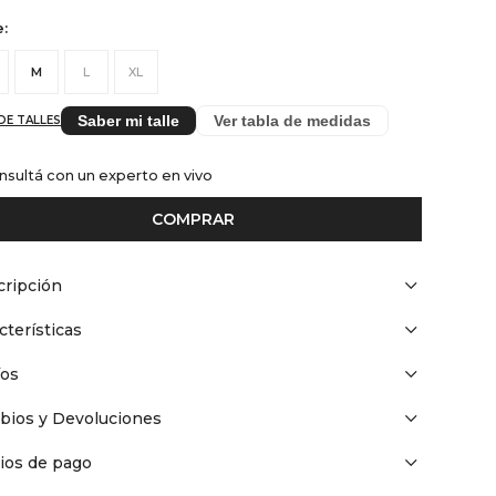
e:
M
L
XL
Saber mi talle
Ver tabla de medidas
DE TALLES
nsultá con un experto en vivo
COMPRAR
ripción
cterísticas
íos
bios y Devoluciones
ios de pago