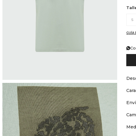
Tall
S
GUÍA 
Co
Desc
Cara
Env
Cam
Med