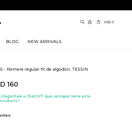
USD
0
BLOG
NEW ARRIVALS
 - Remera regular fit de algodón, TESSIN
SD
160
¿Pegúntale a ChatGPT que ventajas tiene este
producto?
antes: