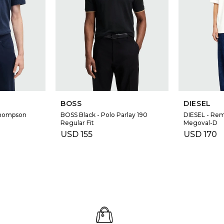
BOSS
DIESEL
Thompson
BOSS Black - Polo Parlay 190
DIESEL - Re
Regular Fit
Megoval-D
USD
155
USD
170