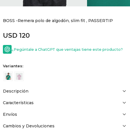
GOLDE
Trajes 
NEW ARRIVALS
BOSS -Remera polo de algodón, slim fit , PASSERTIP
Shorts
CANAD
USD
120
HERN
¿Pegúntale a ChatGPT que ventajas tiene este producto?
VALMO
Variantes:
DIESEL
Descripción
AMI PA
Características
MILLER
Envíos
Cambios y Devoluciones