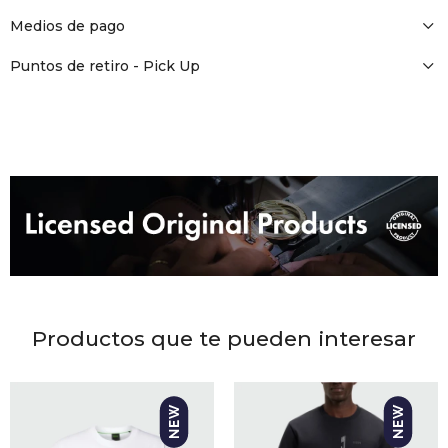
DR. VR
Medios de pago
RAG &
Puntos de retiro - Pick Up
MAISO
THEOR
BOTTE
BAO B
Productos que te pueden interesar