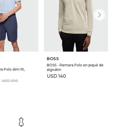
BOSS
BOS
BOSS - Remera Polo en piqué de
BOSS
 Polo slim fit,
algodón
USD
USD
140
USD
200