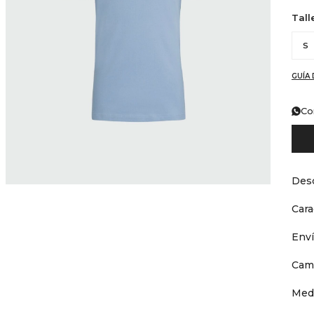
Tall
S
GUÍA 
Co
Desc
Cara
Env
Cam
Med