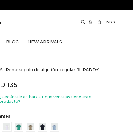
USD
0
BLOG
NEW ARRIVALS
 -Remera polo de algodón, regular fit, PADDY
SD
135
¿Pegúntale a ChatGPT que ventajas tiene este
producto?
antes: