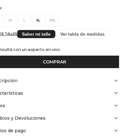
e:
M
L
XL
XXL
Saber mi talle
Ver tabla de medidas
DE TALLES
nsultá con un experto en vivo
COMPRAR
ripción
cterísticas
íos
bios y Devoluciones
ios de pago