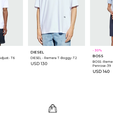
30
DIESEL
BOSS
djust- T6
DIESEL - Remera T-Boggy-T2
BOSS -Remera
USD
130
Penrose-39
USD
140