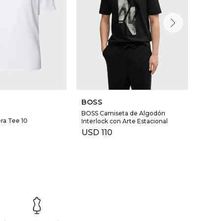
BOSS
BOS
BOSS Camiseta de Algodón
BOSS 
ra Tee 10
Interlock con Arte Estacional
con D
USD
110
USD