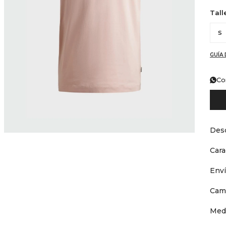
Tall
S
GUÍA 
Co
Desc
Cara
Env
Cam
Med