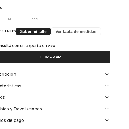
e:
M
L
XXXL
Saber mi talle
Ver tabla de medidas
DE TALLES
nsultá con un experto en vivo
COMPRAR
ripción
cterísticas
íos
bios y Devoluciones
ios de pago