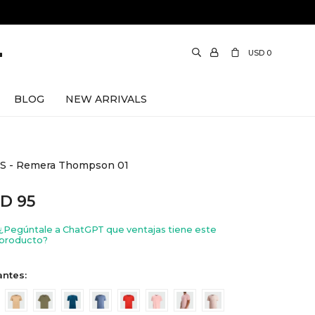
USD
0
BLOG
NEW ARRIVALS
S - Remera Thompson 01
SD
95
¿Pegúntale a ChatGPT que ventajas tiene este
producto?
antes: