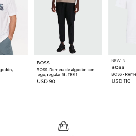
NEW IN
BOSS
BOSS
lgodón,
BOSS -Remera de algodón con
BOSS - Reme
logo, regular fit, TEE 1
USD
110
USD
90