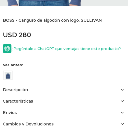
GOLDE
Trajes 
NEW ARRIVALS
BOSS - Canguro de algodón con logo, SULLIVAN
Shorts
CANAD
USD
280
HERN
¿Pegúntale a ChatGPT que ventajas tiene este producto?
VALMO
Variantes:
DIESEL
Descripción
AMI PA
Características
MILLER
Envíos
Cambios y Devoluciones