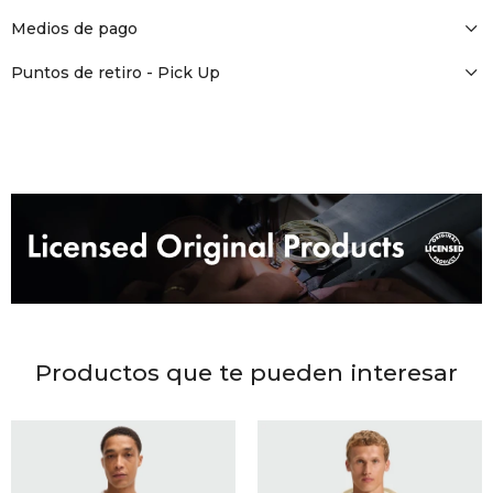
DR. VR
Medios de pago
RAG &
Puntos de retiro - Pick Up
MAISO
THEOR
BOTTE
BAO B
Productos que te pueden interesar