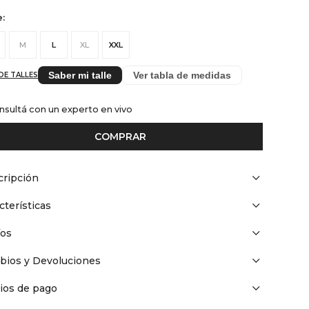
e:
M
L
XL
XXL
Saber mi talle
Ver tabla de medidas
DE TALLES
nsultá con un experto en vivo
COMPRAR
ripción
cterísticas
íos
bios y Devoluciones
ios de pago