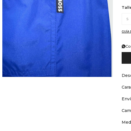
Tall
S
GUÍA 
Co
Desc
Cara
Env
Cam
Med