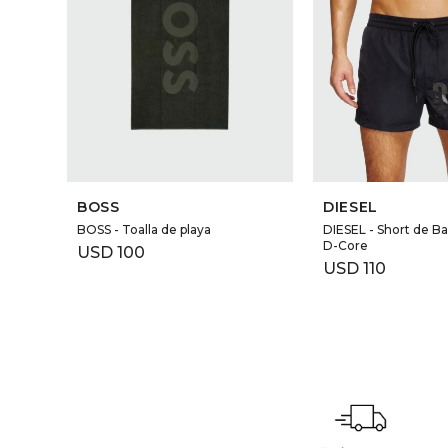
BOSS
DIESEL
BOSS - Toalla de playa
DIESEL - Short de B
D-Core
USD
100
USD
110