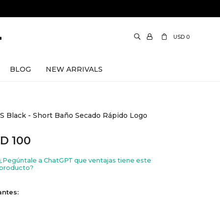
USD
0
BLOG
NEW ARRIVALS
 Black - Short Baño Secado Rápido Logo
SD
100
¿Pegúntale a ChatGPT que ventajas tiene este
producto?
antes: