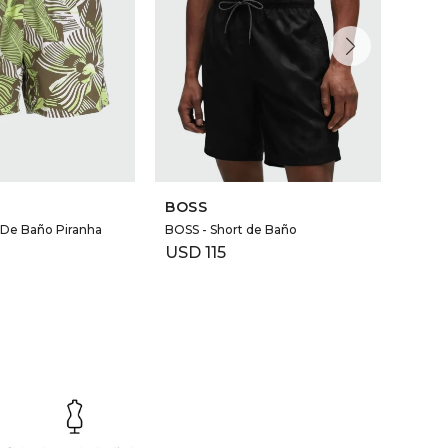
BOSS
BOS
 De Baño Piranha
BOSS - Short de Baño
BOSS 
Vertic
USD
115
USD