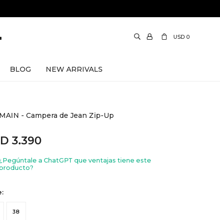
USD
0
BLOG
NEW ARRIVALS
MAIN - Campera de Jean Zip-Up
SD
3.390
¿Pegúntale a ChatGPT que ventajas tiene este
producto?
e:
38