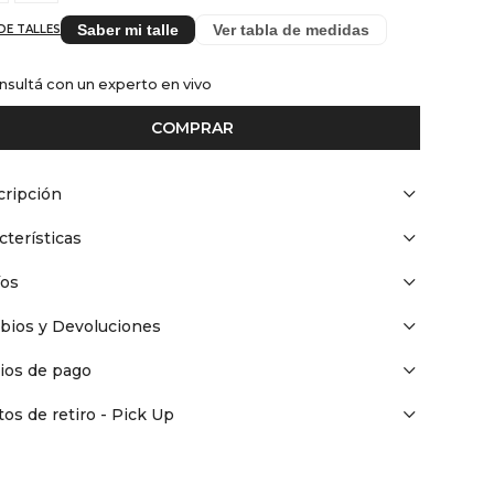
Saber mi talle
Ver tabla de medidas
DE TALLES
nsultá con un experto en vivo
COMPRAR
ripción
cterísticas
íos
bios y Devoluciones
ios de pago
os de retiro - Pick Up