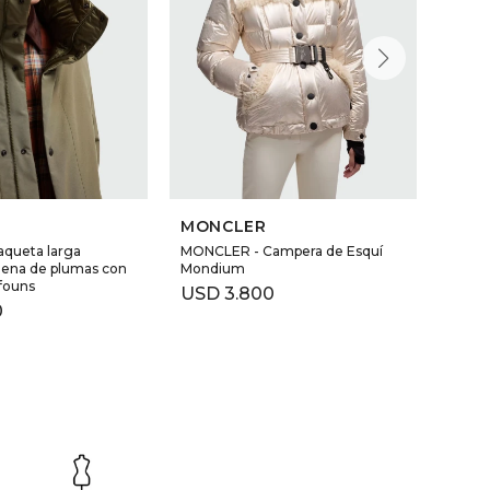
MONCLER
BAL
aqueta larga
MONCLER - Campera de Esquí
BALM
llena de plumas con
Mondium
CUER
founs
USD
3.800
USD
0