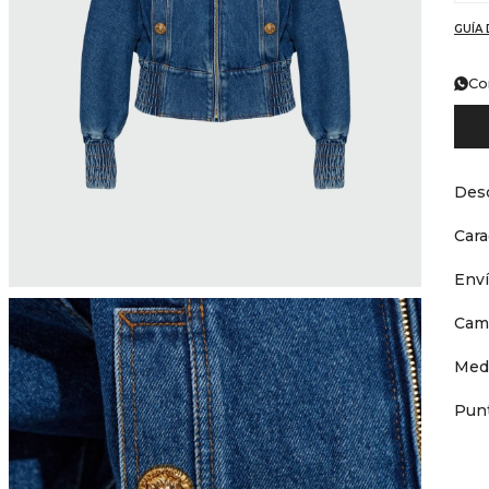
GUÍA 
Co
Desc
Cara
Env
Cam
Med
Punt