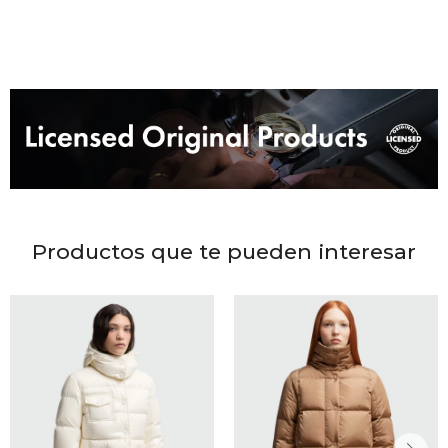
DR. VR
RAG &
MAISO
THEOR
BOTTE
Productos que te pueden interesar
BAO B