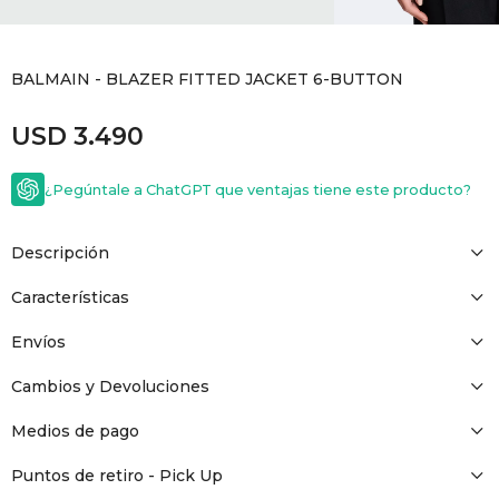
GOLDE
Trajes 
NEW ARRIVALS
BALMAIN - BLAZER FITTED JACKET 6-BUTTON
Shorts
CANAD
USD
3.490
HERN
¿Pegúntale a ChatGPT que ventajas tiene este producto?
VALMO
Descripción
DIESEL
Características
Envíos
AMI PA
Cambios y Devoluciones
MILLER
Medios de pago
Puntos de retiro - Pick Up