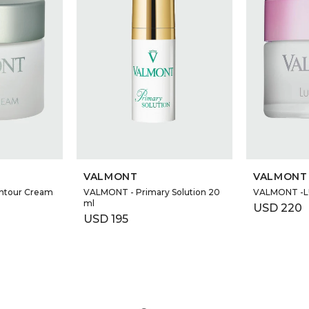
VALMONT
VALMONT
ontour Cream
VALMONT - Primary Solution 20
VALMONT -L
ml
USD
220
USD
195