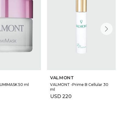
VALMONT
VAL
UMIMASK 50 ml
VALMONT -Prime B Cellular 30
VALMO
ml
ml
USD
220
USD