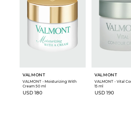
VALMONT
VALMONT
VALMONT - Moisturizing With
VALMONT - Vital C
Cream 50 ml
15 ml
USD
180
USD
190