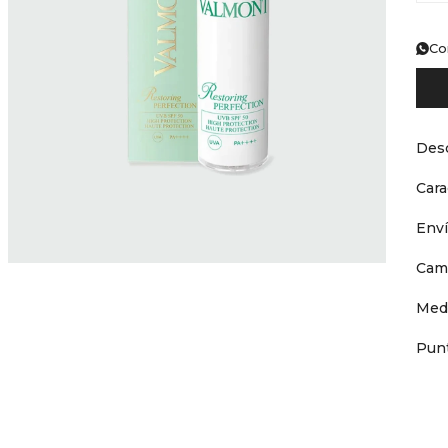
Co
Desc
Cara
Env
Cam
Med
Punt