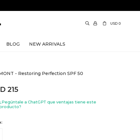
USD
0
BLOG
NEW ARRIVALS
MONT - Restoring Perfection SPF 50
SD
215
¿Pegúntale a ChatGPT que ventajas tiene este
producto?
e: