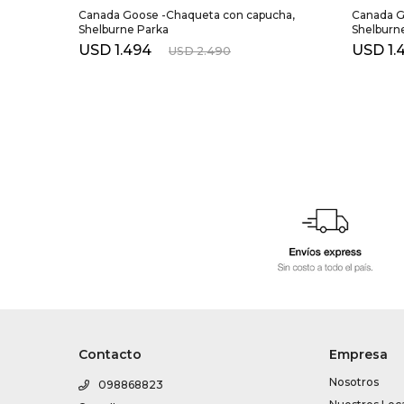
Canada Goose -Chaqueta con capucha,
Canada G
Shelburne Parka
Shelburn
USD
1.494
USD
1.
USD
2.490
Contacto
Empresa
Nosotros
098868823