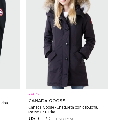
SELECCIONAR TALLE
40
CANADA GOOSE
ucha,
Canada Goose -Chaqueta con capucha,
Rossclair Parka
USD
1.170
USD
1.950