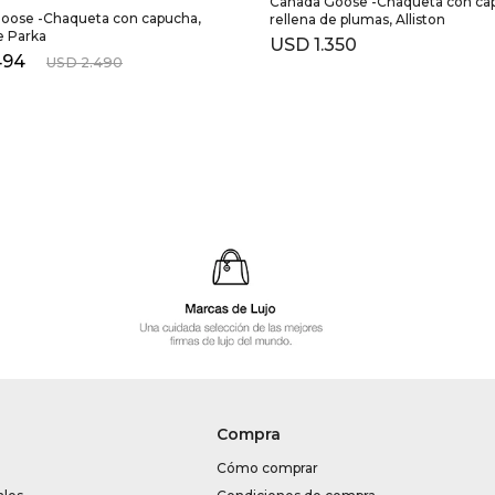
Canada Goose -Chaqueta con ca
oose -Chaqueta con capucha,
rellena de plumas, Alliston
e Parka
USD
1.350
494
USD
2.490
Compra
Cómo comprar