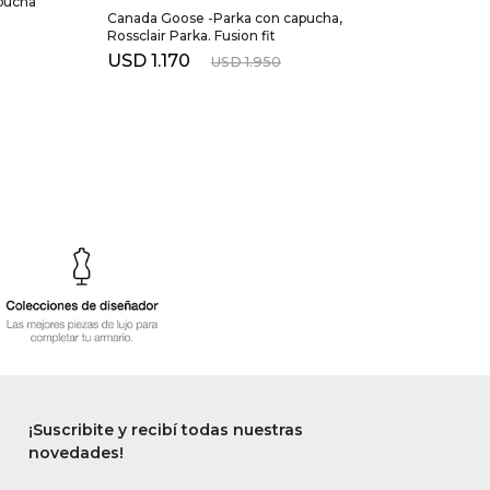
pucha
Canada Goose -Parka con capucha,
Rossclair Parka. Fusion fit
USD
1.170
USD
1.950
¡Suscribite y recibí todas nuestras
novedades!