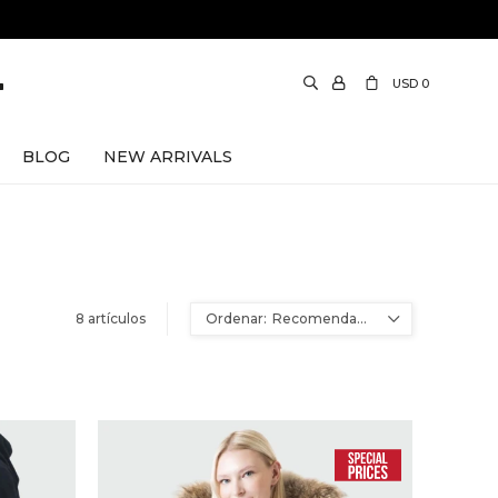
USD
0
BLOG
NEW ARRIVALS
g & Bone
8 artículos
Theory
Ami Paris
Recomendados