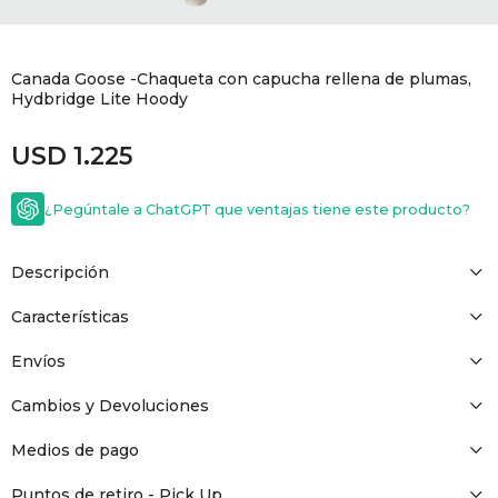
GOLDE
Trajes 
NEW ARRIVALS
Canada Goose -Chaqueta con capucha rellena de plumas,
Shorts
CANAD
Hydbridge Lite Hoody
USD
1.225
HERN
¿Pegúntale a ChatGPT que ventajas tiene este producto?
VALMO
Descripción
DIESEL
Características
AMI PA
Envíos
Cambios y Devoluciones
MILLER
Medios de pago
Puntos de retiro - Pick Up