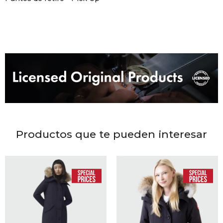
DR. VR
RAG &
MAISO
THEOR
BOTTE
Productos que te pueden interesar
BAO B