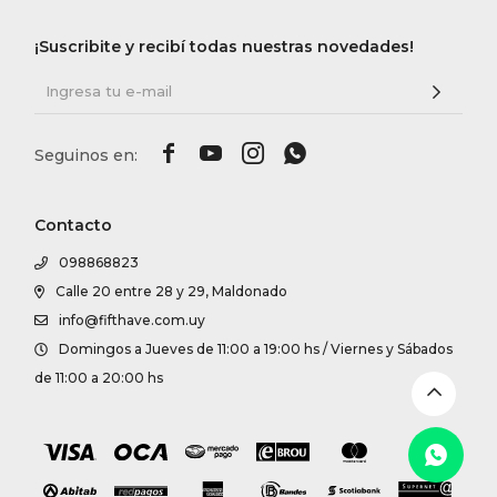
DR. VR
¡Suscribite y recibí todas nuestras novedades!
RAG &
MAISO




THEOR
Contacto
098868823
BOTTE
Calle 20 entre 28 y 29, Maldonado
info@fifthave.com.uy
BAO B
Domingos a Jueves de 11:00 a 19:00 hs / Viernes y Sábados
de 11:00 a 20:00 hs