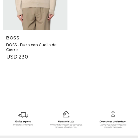
GOLDE
Trajes 
NEW ARRIVALS
Shorts
CANAD
SELECCIONAR TALLE
BOSS
HERN
BOSS - Buzo con Cuello de
Cierre
USD
230
VALMO
DIESEL
AMI PA
MILLER