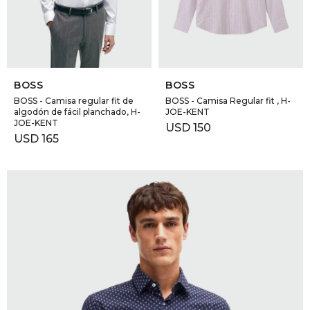
GOLDE
Trajes 
NEW ARRIVALS
Shorts
CANAD
SELECCIONAR TALLE
SELECCIONAR TALLE
BOSS
BOSS
HERN
BOSS - Camisa regular fit de
BOSS - Camisa Regular fit , H-
algodón de fácil planchado, H-
JOE-KENT
JOE-KENT
USD
150
USD
165
VALMO
DIESEL
AMI PA
MILLER