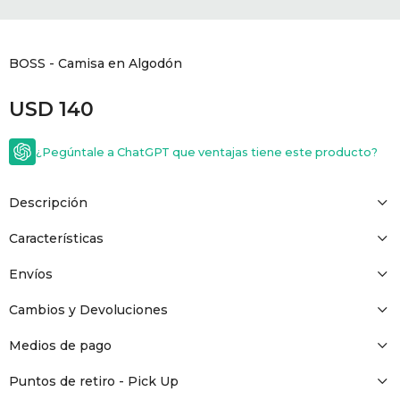
GOLDE
Trajes 
NEW ARRIVALS
BOSS - Camisa en Algodón
Shorts
CANAD
USD
140
HERN
¿Pegúntale a ChatGPT que ventajas tiene este producto?
VALMO
Descripción
DIESEL
Características
Envíos
AMI PA
Cambios y Devoluciones
MILLER
Medios de pago
Puntos de retiro - Pick Up