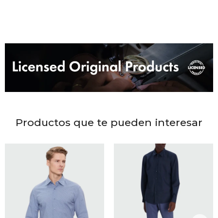
DR. VR
RAG &
MAISO
THEOR
BOTTE
Productos que te pueden interesar
BAO B