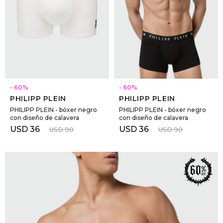
GOLDE
Trajes 
NEW ARRIVALS
Shorts
CANAD
HERN
SELECCIONAR TALLE
SELECCIONAR TALLE
60
60
PHILIPP PLEIN
PHILIPP PLEIN
VALMO
PHILIPP PLEIN - bóxer negro
PHILIPP PLEIN - bóxer negro
con diseño de calavera
con diseño de calavera
USD
36
USD
36
USD
90
USD
90
DIESEL
AMI PA
MILLER