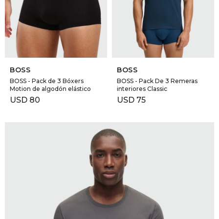
GOLDE
Trajes 
NEW ARRIVALS
Shorts
CANAD
SELECCIONAR TALLE
SELECCIONAR TALLE
HERN
BOSS
BOSS
BOSS - Pack de 3 Bóxers
BOSS - Pack De 3 Remeras
Motion de algodón elástico
interiores Classic
VALMO
USD
80
USD
75
DIESEL
AMI PA
MILLER