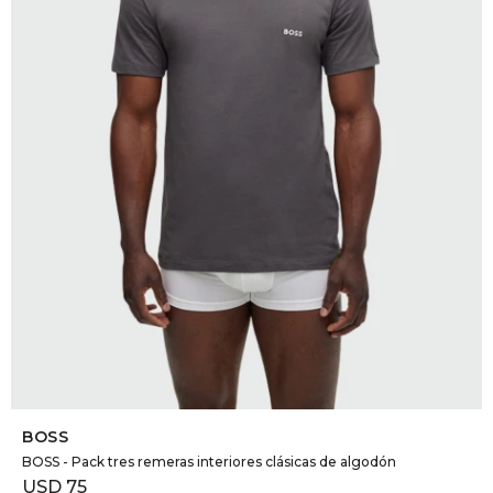
DR. VR
RAG &
MAISO
THEOR
BOTTE
BAO B
SELECCIONAR TALLE
BOSS
BOSS - Pack tres remeras interiores clásicas de algodón
USD
75