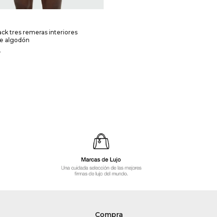
SELECCIONAR TALLE
ck tres remeras interiores
de algodón
5
Compra