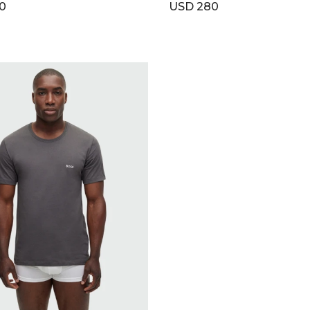
0
USD
280