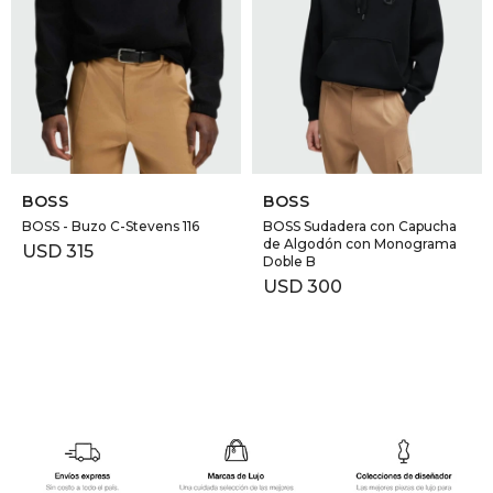
GOLDE
Trajes 
NEW ARRIVALS
Shorts
CANAD
HERN
SELECCIONAR TALLE
SELECCIONAR TALLE
BOSS
BOSS
VALMO
BOSS - Buzo C-Stevens 116
BOSS Sudadera con Capucha
de Algodón con Monograma
USD
315
Doble B
USD
300
DIESEL
AMI PA
MILLER