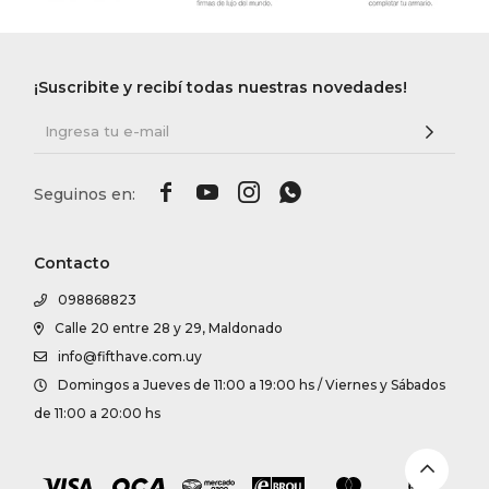
DR. VR
RAG &
¡Suscribite y recibí todas nuestras novedades!
MAISO




THEOR
Contacto
BOTTE
098868823
Calle 20 entre 28 y 29, Maldonado
BAO B
info@fifthave.com.uy
Domingos a Jueves de 11:00 a 19:00 hs / Viernes y Sábados
de 11:00 a 20:00 hs