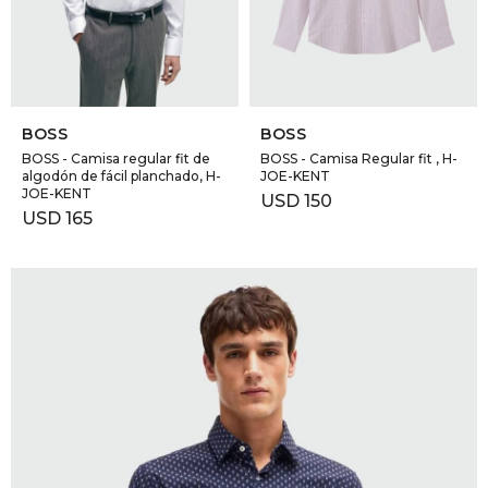
GOLDE
Trajes 
NEW ARRIVALS
Shorts
CANAD
SELECCIONAR TALLE
SELECCIONAR TALLE
BOSS
BOSS
HERN
BOSS - Camisa regular fit de
BOSS - Camisa Regular fit , H-
algodón de fácil planchado, H-
JOE-KENT
JOE-KENT
USD
150
USD
165
VALMO
DIESEL
AMI PA
MILLER