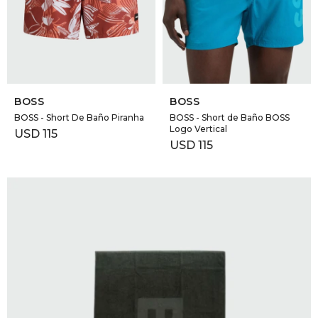
GOLDE
Trajes 
NEW ARRIVALS
Shorts
CANAD
SELECCIONAR TALLE
SELECCIONAR TALLE
HERN
BOSS
BOSS
BOSS - Short De Baño Piranha
BOSS - Short de Baño BOSS
Logo Vertical
USD
115
VALMO
USD
115
DIESEL
AMI PA
MILLER