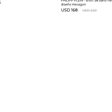
PHILIPP PLEIN - short de baño n
5
diseño Hexagon
USD
168
USD
420