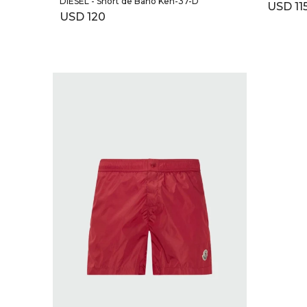
DIESEL - Short de Baño Ken-37-D
USD
11
USD
120