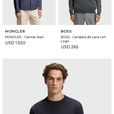
GOLDE
Trajes 
NEW ARRIVALS
Shorts
CANAD
SELECCIONAR TALLE
SELECCIONAR TALLE
MONCLER
BOSS
HERN
MONCLER - Camisa Jean
BOSS - Campera de Lana con
Logo
USD
1.920
USD
265
VALMO
DIESEL
AMI PA
MILLER