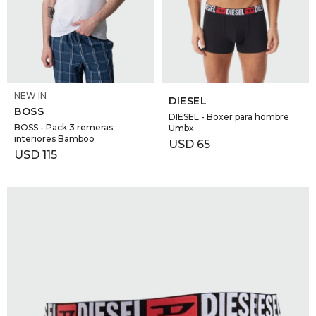
GOLDE
Trajes 
NEW ARRIVALS
Shorts
CANAD
SELECCIONAR TALLE
SELECCIONAR TALLE
NEW IN
HERN
DIESEL
BOSS
DIESEL - Boxer para hombre
BOSS - Pack 3 remeras
Umbx
interiores Bamboo
VALMO
USD
65
USD
115
DIESEL
AMI PA
MILLER