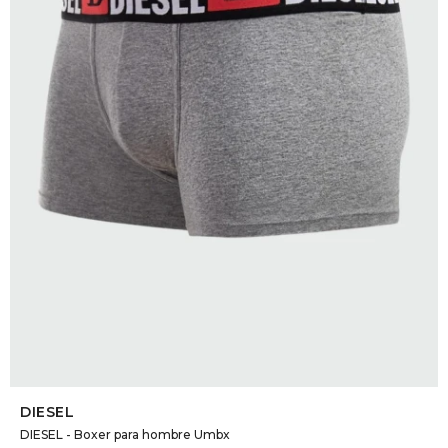
DR. VR
RAG &
MAISO
THEOR
BOTTE
BAO B
SELECCIONAR TALLE
DIESEL
DIESEL - Boxer para hombre Umbx