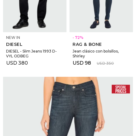
SELECCIONAR TALLE
SELECCIONAR TALLE
NEW IN
72
DIESEL
RAG & BONE
DIESEL - Slim Jeans 1993 D-
Jean clásico con bolsillos,
VYL ODBEG
Shirley
USD
380
USD
98
USD
350