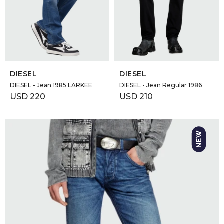
GOLDE
Trajes 
NEW ARRIVALS
Shorts
CANAD
SELECCIONAR TALLE
SELECCIONAR TALLE
HERN
DIESEL
DIESEL
DIESEL - Jean 1985 LARKEE
DIESEL - Jean Regular 1986
USD
220
USD
210
VALMO
DIESEL
AMI PA
MILLER