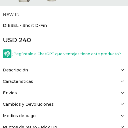
GOLDE
Trajes 
NEW ARRIVALS
NEW IN
Shorts
CANAD
DIESEL - Short D-Fin
USD
240
HERN
¿Pegúntale a ChatGPT que ventajas tiene este producto?
VALMO
Descripción
DIESEL
Características
AMI PA
Envíos
Cambios y Devoluciones
MILLER
Medios de pago
Puntos de retiro - Pick Up