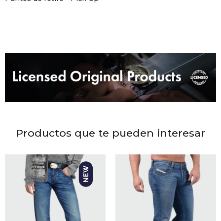
DR. VR
RAG &
MAISO
THEOR
BOTTE
Productos que te pueden interesar
BAO B