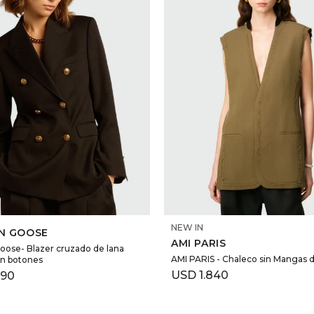
SELECCIONAR TALLE
SELECCIONAR TALLE
NEW IN
N GOOSE
AMI PARIS
oose- Blazer cruzado de lana
AMI PARIS - Chaleco sin Mangas 
on botones
USD
1.840
590