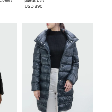
, Amelia
plumas, Dora
USD
890