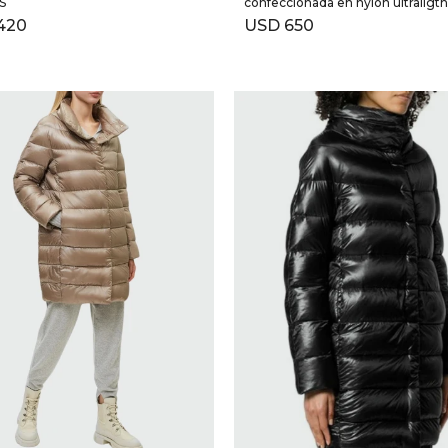
S
confeccionada en nylon ultraligth
420
USD
650