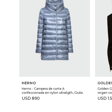
SELECCIONAR TALLE
HERNO
GOLDE
Herno - Campera de corte A
Golden G
confeccionada en nylon ultraligth, Giulia
virgen c
USD
890
USD
1.