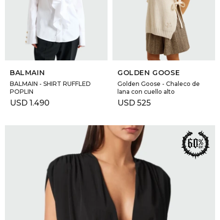
GOLDE
Trajes 
NEW ARRIVALS
Shorts
CANAD
SELECCIONAR TALLE
SELECCIONAR TALLE
HERN
BALMAIN
GOLDEN GOOSE
BALMAIN - SHIRT RUFFLED
Golden Goose - Chaleco de
POPLIN
lana con cuello alto
VALMO
USD
1.490
USD
525
DIESEL
AMI PA
MILLER