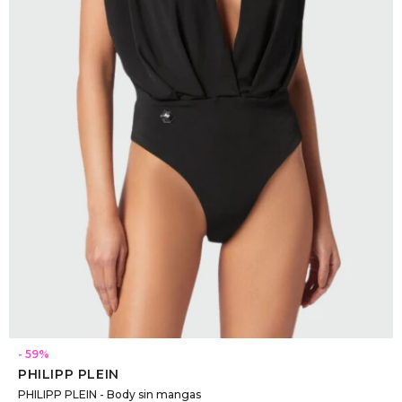
DR. VR
RAG &
MAISO
THEOR
BOTTE
BAO B
SELECCIONAR TALLE
59
PHILIPP PLEIN
PHILIPP PLEIN - Body sin mangas