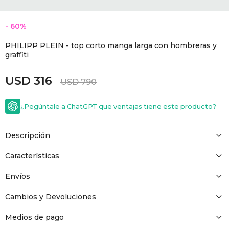
GOLDE
Trajes 
NEW ARRIVALS
60
Shorts
CANAD
PHILIPP PLEIN - top corto manga larga con hombreras y
graffiti
HERN
USD
316
USD
790
VALMO
¿Pegúntale a ChatGPT que ventajas tiene este producto?
DIESEL
Descripción
Características
AMI PA
Envíos
Cambios y Devoluciones
MILLER
Medios de pago