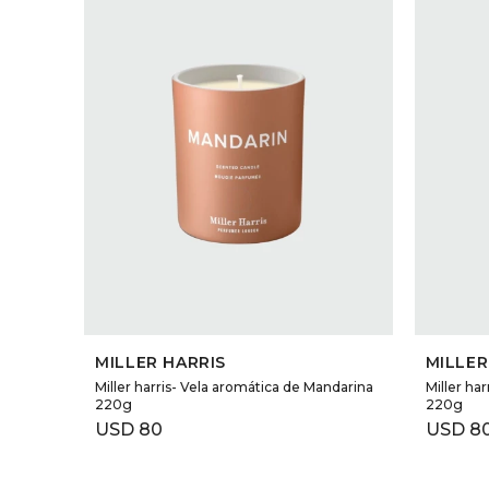
SELECCIONAR TALLE
MILLER HARRIS
MILLER
Miller harris- Vela aromática de Mandarina
Miller ha
220g
220g
USD
80
USD
8