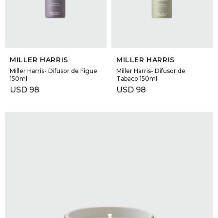
GOLDE
Trajes 
NEW ARRIVALS
Shorts
CANAD
SELECCIONAR TALLE
SELECCIONAR TALLE
MILLER HARRIS
MILLER HARRIS
HERN
Miller Harris- Difusor de Figue
Miller Harris- Difusor de
150ml
Tabaco 150ml
USD
98
USD
98
VALMO
DIESEL
AMI PA
MILLER