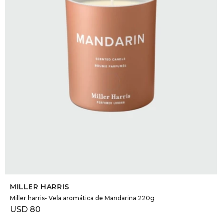
DR. VR
RAG &
MAISO
THEOR
BOTTE
BAO B
SELECCIONAR TALLE
MILLER HARRIS
Miller harris- Vela aromática de Mandarina 220g
USD
80