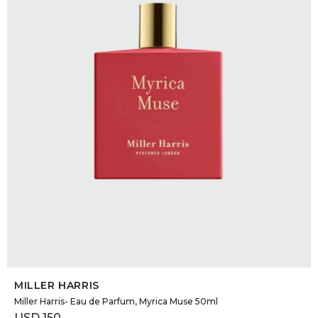
DR. VR
RAG &
MAISO
THEOR
BOTTE
BAO B
SELECCIONAR TALLE
MILLER HARRIS
Miller Harris- Eau de Parfum, Myrica Muse 50ml
USD
150