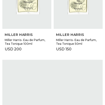
GOLDE
Trajes 
NEW ARRIVALS
Shorts
CANAD
SELECCIONAR TALLE
SELECCIONAR TALLE
HERN
MILLER HARRIS
MILLER HARRIS
Miller Harris- Eau de Parfum,
Miller Harris- Eau de Parfum,
Tea Tonique 100ml
Tea Tonique 50ml
VALMO
USD
200
USD
150
DIESEL
AMI PA
MILLER