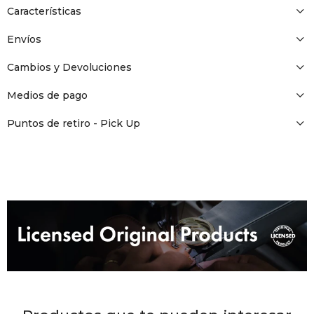
DR. VR
Características
Envíos
RAG &
Cambios y Devoluciones
MAISO
Medios de pago
Puntos de retiro - Pick Up
THEOR
BOTTE
BAO B