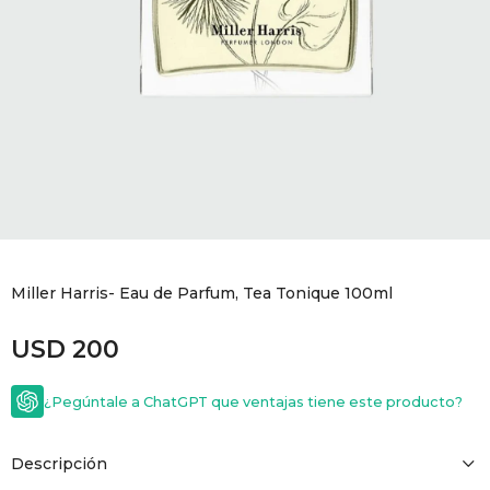
GOLDE
Trajes 
NEW ARRIVALS
Shorts
CANAD
HERN
VALMO
DIESEL
Miller Harris- Eau de Parfum, Tea Tonique 100ml
USD
200
AMI PA
¿Pegúntale a ChatGPT que ventajas tiene este producto?
MILLER
Descripción