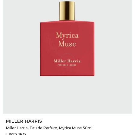
DR. VR
RAG &
MAISO
THEOR
BOTTE
BAO B
SELECCIONAR TALLE
MILLER HARRIS
Miller Harris- Eau de Parfum, Myrica Muse 50ml
USD
150