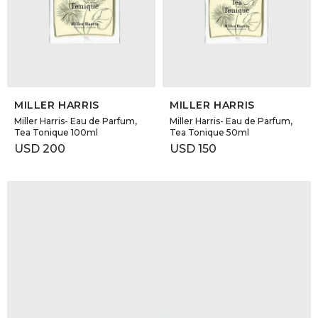
GOLDE
Trajes 
NEW ARRIVALS
Shorts
CANAD
SELECCIONAR TALLE
SELECCIONAR TALLE
HERN
MILLER HARRIS
MILLER HARRIS
Miller Harris- Eau de Parfum,
Miller Harris- Eau de Parfum,
Tea Tonique 100ml
Tea Tonique 50ml
VALMO
USD
200
USD
150
DIESEL
AMI PA
MILLER