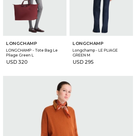
GOLDE
Trajes 
NEW ARRIVALS
Shorts
CANAD
SELECCIONAR TALLE
SELECCIONAR TALLE
HERN
LONGCHAMP
LONGCHAMP
LONGCHAMP - Tote Bag Le
Longchamp - LE PLIAGE
Pliage Green L
GREEN M
VALMO
USD
320
USD
295
DIESEL
AMI PA
MILLER