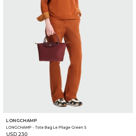
DR. VR
RAG &
MAISO
THEOR
BOTTE
BAO B
SELECCIONAR TALLE
LONGCHAMP
LONGCHAMP - Tote Bag Le Pliage Green S
USD
230