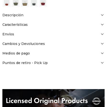
DR. VR
RAG &
Descripción
Características
MAISO
Envíos
THEOR
Cambios y Devoluciones
Medios de pago
BOTTE
Puntos de retiro - Pick Up
BAO B