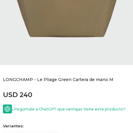
GOLDE
Trajes 
NEW ARRIVALS
Shorts
CANAD
HERN
VALMO
DIESEL
LONGCHAMP - Le Pliage Green Cartera de mano M
USD
240
AMI PA
¿Pegúntale a ChatGPT que ventajas tiene este producto?
MILLER
Variantes: