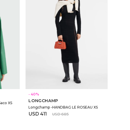
SELECCIONAR TALLE
40
LONGCHAMP
aco XS
Longchamp -HANDBAG LE ROSEAU XS
USD
411
USD
685