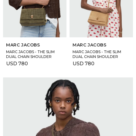
GOLDE
Trajes 
NEW ARRIVALS
Shorts
CANAD
SELECCIONAR TALLE
SELECCIONAR TALLE
HERN
MARC JACOBS
MARC JACOBS
MARC JACOBS - THE SLIM
MARC JACOBS - THE SLIM
DUAL CHAIN SHOULDER
DUAL CHAIN SHOULDER
VALMO
USD
780
USD
780
DIESEL
AMI PA
MILLER