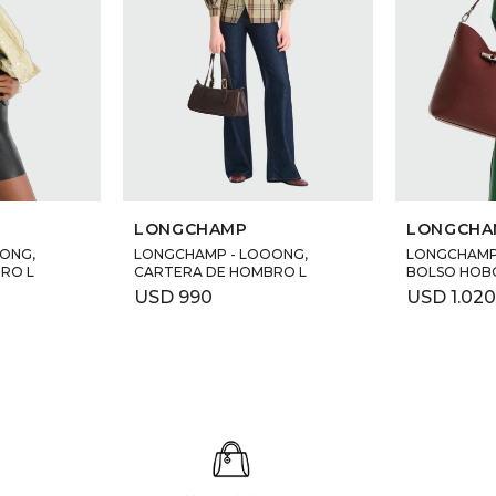
LONGCHAMP
LONGCHA
ONG,
LONGCHAMP - LOOONG,
LONGCHAMP 
RO L
CARTERA DE HOMBRO L
BOLSO HOB
USD
990
USD
1.02