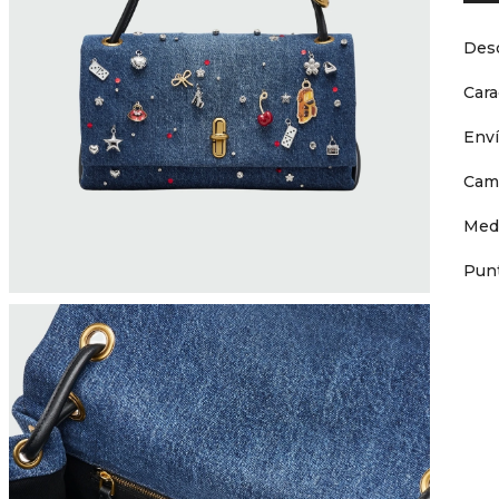
Desc
Cara
Env
Cam
Med
Punt