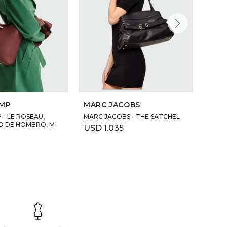
MP
MARC JACOBS
LON
- LE ROSEAU,
MARC JACOBS - THE SATCHEL
Longc
O DE HOMBRO, M
HAN
USD
1.035
0
USD