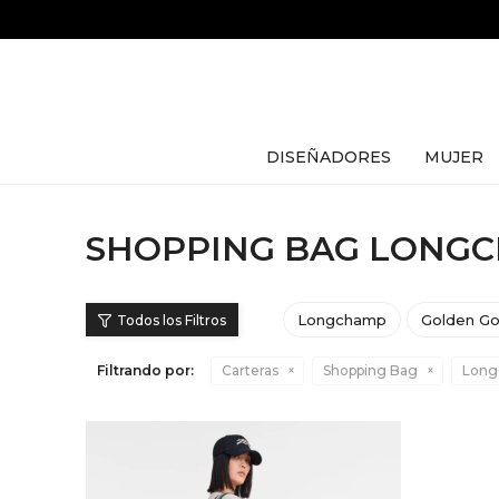
DISEÑADORES
MUJER
SHOPPING BAG LONG
Longchamp
Golden G
Filtrando por:
Carteras
Shopping Bag
Lon