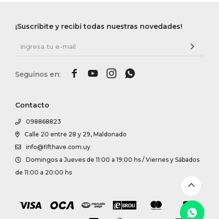
DR. VR
¡Suscribite y recibí todas nuestras novedades!
RAG &
MAISO




THEOR
Contacto
BOTTE
098868823
Calle 20 entre 28 y 29, Maldonado
info@fifthave.com.uy
BAO B
Domingos a Jueves de 11:00 a 19:00 hs / Viernes y Sábados
de 11:00 a 20:00 hs