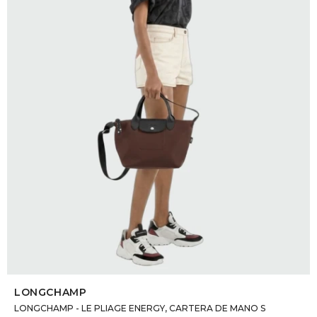
DR. VR
RAG &
MAISO
THEOR
BOTTE
BAO B
SELECCIONAR TALLE
LONGCHAMP
LONGCHAMP - LE PLIAGE ENERGY, CARTERA DE MANO S