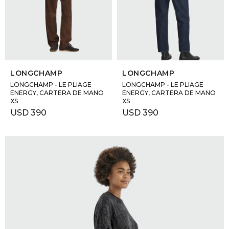
GOLDE
Trajes 
NEW ARRIVALS
Shorts
CANAD
SELECCIONAR TALLE
SELECCIONAR TALLE
HERN
LONGCHAMP
LONGCHAMP
LONGCHAMP - LE PLIAGE
LONGCHAMP - LE PLIAGE
ENERGY, CARTERA DE MANO
ENERGY, CARTERA DE MANO
XS
XS
VALMO
USD
390
USD
390
DIESEL
AMI PA
MILLER