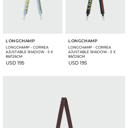
GOLDE
Trajes 
NEW ARRIVALS
Shorts
CANAD
SELECCIONAR TALLE
SELECCIONAR TALLE
HERN
LONGCHAMP
LONGCHAMP
LONGCHAMP - CORREA
LONGCHAMP - CORREA
AJUSTABLE SHADOW - 5 X
AJUSTABLE SHADOW - 5 X
86/126CM
86/126CM
VALMO
USD
195
USD
195
DIESEL
AMI PA
MILLER