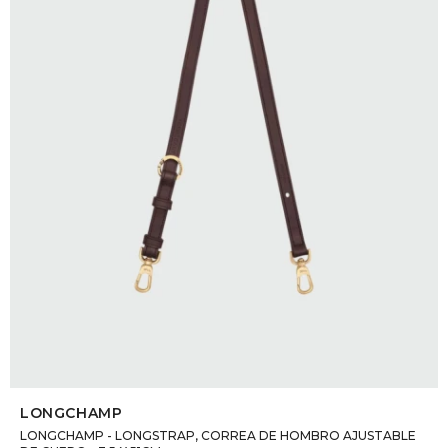
DR. VR
RAG &
MAISO
THEOR
BOTTE
BAO B
SELECCIONAR TALLE
LONGCHAMP
LONGCHAMP - LONGSTRAP, CORREA DE HOMBRO AJUSTABLE