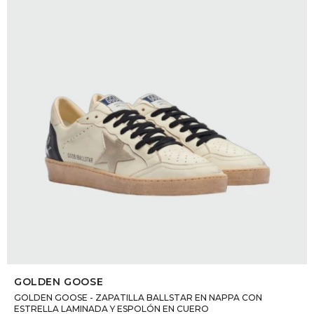
DR. VR
RAG &
MAISO
THEOR
BOTTE
BAO B
SELECCIONAR TALLE
GOLDEN GOOSE
GOLDEN GOOSE - ZAPATILLA BALLSTAR EN NAPPA CON
ESTRELLA LAMINADA Y ESPOLÓN EN CUERO