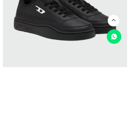
SELECCIONAR TALLE
DIESEL
DIESEL - Zapatillas Deportivas S-Tracker-D
USD
315