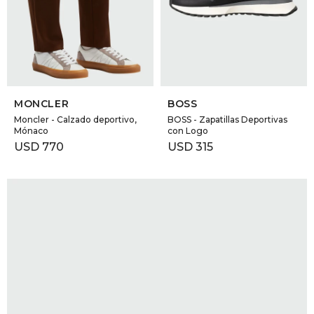
GOLDE
Trajes 
NEW ARRIVALS
Shorts
CANAD
SELECCIONAR TALLE
SELECCIONAR TALLE
HERN
MONCLER
BOSS
Moncler - Calzado deportivo,
BOSS - Zapatillas Deportivas
Mónaco
con Logo
VALMO
USD
770
USD
315
DIESEL
AMI PA
MILLER