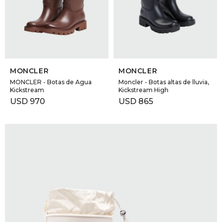
GOLDE
Trajes 
NEW ARRIVALS
Shorts
CANAD
SELECCIONAR TALLE
SELECCIONAR TALLE
HERN
MONCLER
MONCLER
MONCLER - Botas de Agua
Moncler - Botas altas de lluvia,
Kickstream
Kickstream High
VALMO
USD
970
USD
865
DIESEL
AMI PA
MILLER