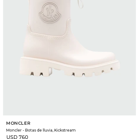
DR. VR
RAG &
MAISO
THEOR
BOTTE
BAO B
SELECCIONAR TALLE
MONCLER
Moncler - Botas de lluvia, Kickstream
USD
760